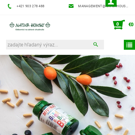
+421 903 278 488
MANAGEMENT@NATURHOUSE.SK
0
€0