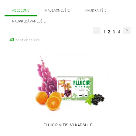
ABECEDNE
NAJLACNEJŠIE
NAJDRAHŠIE
NAJPREDÁVANEJŠIE
2
1
3
4
43
položiek celkom
FLUICIR VITIS 60 KAPSULE