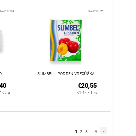
Kód:
1034
Kód:
1072
O
SLIMBEL LIPODREN VRECÚŠKA
40
€20,55
 100 g
€1,47 / 1 ks
...
1
2
3
6