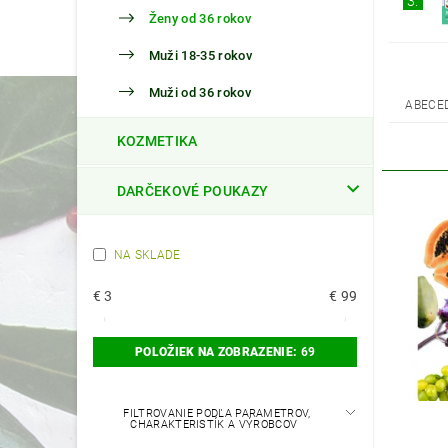
3.
Ženy od 36 rokov
Muži 18-35 rokov
Muži od 36 rokov
ABECE
KOZMETIKA
DARČEKOVÉ POUKAZY
NA SKLADE
€
3
€
99
POLOŽIEK NA ZOBRAZENIE:
69
FILTROVANIE PODĽA PARAMETROV,
CHARAKTERISTÍK A VÝROBCOV