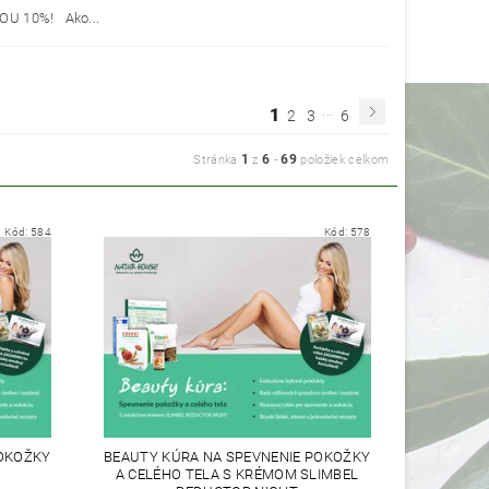
U 10%! Ako...
...
1
2
3
6
1
6
69
Stránka
z
-
položiek celkom
Kód:
584
Kód:
578
POKOŽKY
BEAUTY KÚRA NA SPEVNENIE POKOŽKY
A CELÉHO TELA S KRÉMOM SLIMBEL