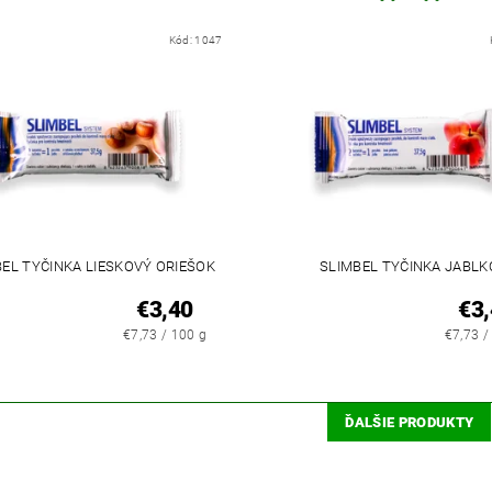
Kód:
1047
BEL TYČINKA LIESKOVÝ ORIEŠOK
SLIMBEL TYČINKA JABLK
€3,40
€3,
€7,73 / 100 g
€7,73 /
ĎALŠIE PRODUKTY