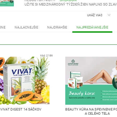
UŽITE SI MEDZINÁRODNÝ TÝŽDEŇ ŽIEN NAPLNO SO ZĽAVO
UKÁŽ VIAC
DNE
NAJLACNEJŠIE
NAJDRAHŠIE
NAJPREDÁVANEJŠIE
Kód:
2186
VIVAT DIGEST 14 SÁČKOV
BEAUTY KÚRA NA SPEVNENIE 
A CELÉHO TELA