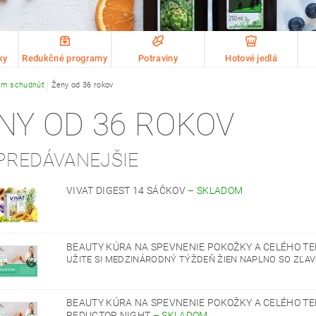
ky
Redukčné programy
Potraviny
Hotové jedlá
m schudnúť
Ženy od 36 rokov
NY OD 36 ROKOV
PREDÁVANEJŠIE
VIVAT DIGEST 14 SÁČKOV
–
SKLADOM
BEAUTY KÚRA NA SPEVNENIE POKOŽKY A CELÉHO T
UŽITE SI MEDZINÁRODNÝ TÝŽDEŇ ŽIEN NAPLNO SO ZĽAVO
BEAUTY KÚRA NA SPEVNENIE POKOŽKY A CELÉHO TE
REDUCTOR NIGHT
–
SKLADOM