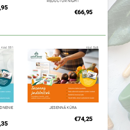
REDUCTOR NIGHT
,95
€66,95
Kód:
551
Kód:
548
DNENIE
JESENNÁ KÚRA
€74,25
,35