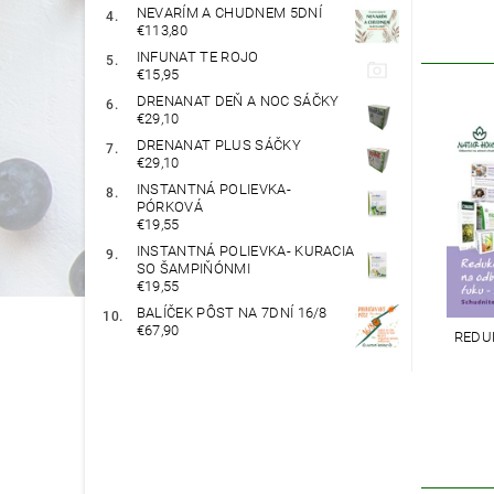
NEVARÍM A CHUDNEM 5DNÍ
€113,80
INFUNAT TE ROJO
€15,95
DRENANAT DEŇ A NOC SÁČKY
€29,10
DRENANAT PLUS SÁČKY
€29,10
INSTANTNÁ POLIEVKA-
PÓRKOVÁ
€19,55
INSTANTNÁ POLIEVKA- KURACIA
SO ŠAMPIŇÓNMI
€19,55
BALÍČEK PÔST NA 7DNÍ 16/8
€67,90
REDU