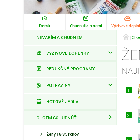
Domů
Chudnutie s nami
Výživové dopln
NEVARÍM A CHUDNEM
Chce
ŽE
VÝŽIVOVÉ DOPLNKY
NAJ
REDUKČNÉ PROGRAMY
POTRAVINY
1.
HOTOVÉ JEDLÁ
2.
CHCEM SCHUDNÚŤ
Ženy 18-35 rokov