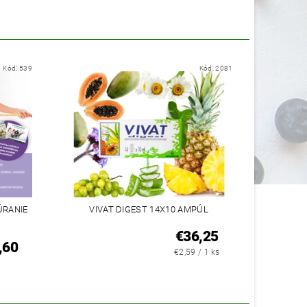
Kód:
539
Kód:
2081
ÚRANIE
VIVAT DIGEST 14X10 AMPÚL
€36,25
,60
€2,59 / 1 ks