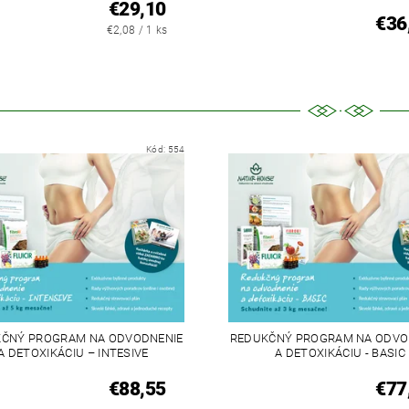
€29,10
€36
€2,08 / 1 ks
Kód:
554
ČNÝ PROGRAM NA ODVODNENIE
REDUKČNÝ PROGRAM NA ODVO
A DETOXIKÁCIU – INTESIVE
A DETOXIKÁCIU - BASIC
€88,55
€77