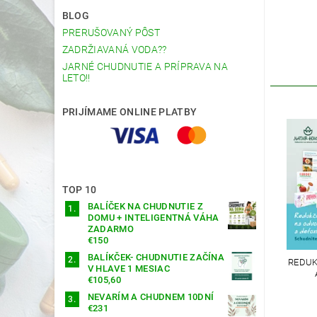
BLOG
PRERUŠOVANÝ PÔST
ZADRŽIAVANÁ VODA??
JARNÉ CHUDNUTIE A PRÍPRAVA NA
LETO!!
PRIJÍMAME ONLINE PLATBY
TOP 10
BALÍČEK NA CHUDNUTIE Z
DOMU + INTELIGENTNÁ VÁHA
ZADARMO
€150
BALÍKČEK- CHUDNUTIE ZAČÍNA
REDUK
V HLAVE 1 MESIAC
€105,60
NEVARÍM A CHUDNEM 10DNÍ
€231