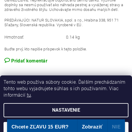
OBMEDZENIE: neprekračujte odporúčanú dennú dávku. Výživové
doplnky sa nesmú používať ako náhrada pestrej a vyváženej stravy a
zdravého životného štýlu. Uchovávajte mimo dosahu malých detí.
PREDÁVAJÚCI: NATUR SLOVAKIA, spol. s r.o., Hrabina 338, 951 71
Sľažany, Slovenská republika. Vyrobené v EÚ.
Hmotnosť
0.14 kg
Buďte prvý, kto napíše príspevok k tejto položke.
Pridať komentár
Tento web používa súbory cookie. Ďalším prechádzaním
tohto webu vyjadrujete súhlas s ich používaním. Viac
informácií
tu
.
NASTAVENIE
2026 © E-shop NATURHOUSE, všetky práva vyhradené
Chcete ZĽAVU 15 EUR?
Zobraziť​
NIE
Vytvoril Shoptet
SÚHLASÍM