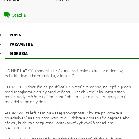
Otázka
POPIS
PARAMETRE
DISKUSIA
ÚČINNÉ LÁTKY: koncentrát z čiernej reďkovky, extrakt z artičokov,
extrakt z kvetu harmančeka, vitamín C.
POUŽITIE: Odporúča sa používať 1-2 vrecúška denne, najlepšie jeden
pred raňajkami a druhý pred večerou. Obsah vrecúška rozpustite v
pohári vody. Môžete tiež rozpustiť obsah 2 vreciek v 1,5 l vody a piť
pravidelne po celý deň.
PODPORA: záleží nám na vašej spokojnosti. Aby ste pri výbere a
objednávaní našich produktov zvolili dobre a dosiahli čo najväčšieho
efektu, bude vás bezplatne kontaktovať výživový špecialista
NATURHOUSE.