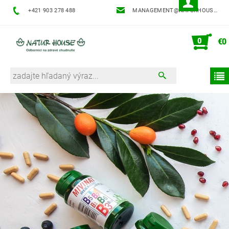
+421 903 278 488
MANAGEMENT@NATURHOUSE.SK
0
€0