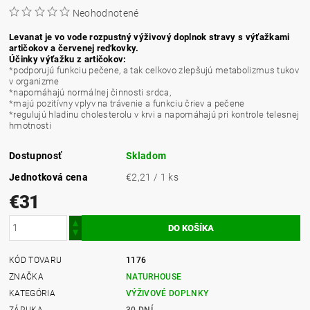
Neohodnotené
Levanat je vo vode rozpustný výživový doplnok stravy s výťažkami
artičokov a červenej reďkovky.
Účinky výťažku z artičokov:
*podporujú funkciu pečene, a tak celkovo zlepšujú metabolizmus tukov
v organizme
*napomáhajú normálnej činnosti srdca,
*majú pozitívny vplyv na trávenie a funkciu čriev a pečene
*regulujú hladinu cholesterolu v krvi a napomáhajú pri kontrole telesnej
hmotnosti
Dostupnosť
Skladom
Jednotková cena
€2,21 / 1 ks
€31
KÓD TOVARU
1176
ZNAČKA
NATURHOUSE
KATEGÓRIA
VÝŽIVOVÉ DOPLNKY
ZÁRUKA
30 DNÍ