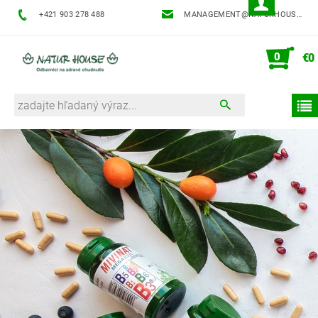
+421 903 278 488
MANAGEMENT@NATURHOUSE.SK
0
€0