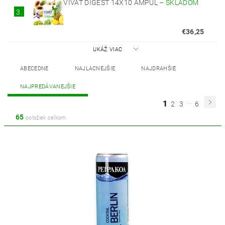
VIVAT DIGEST 14X10 AMPÚL
–
SKLADOM
3.
€36,25
UKÁŽ VIAC
ABECEDNE
NAJLACNEJŠIE
NAJDRAHŠIE
NAJPREDÁVANEJŠIE
...
1
2
3
6
65
položiek celkom