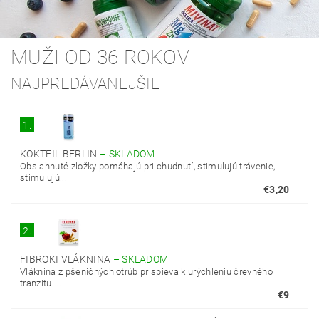
MUŽI OD 36 ROKOV
NAJPREDÁVANEJŠIE
1.
KOKTEIL BERLIN
–
SKLADOM
Obsiahnuté zložky pomáhajú pri chudnutí, stimulujú trávenie,
stimulujú...
€3,20
2.
FIBROKI VLÁKNINA
–
SKLADOM
Vláknina z pšeničných otrúb prispieva k urýchleniu črevného
tranzitu....
€9