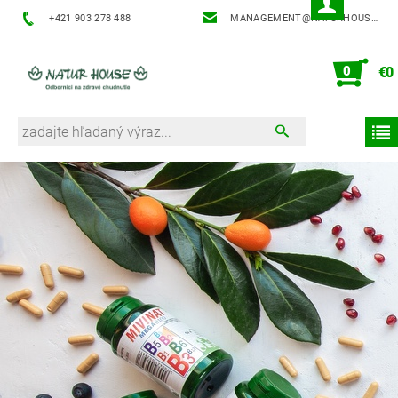
+421 903 278 488
MANAGEMENT@NATURHOUSE.SK
0
€0