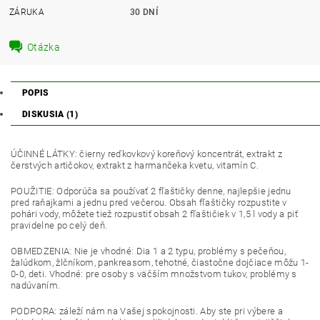
ZÁRUKA
30 DNÍ
Otázka
POPIS
DISKUSIA (1)
ÚČINNÉ LÁTKY: čierny reďkovkový koreňový koncentrát, extrakt z
čerstvých artičokov, extrakt z harmančeka kvetu, vitamín C.
POUŽITIE: Odporúča sa používať 2 fľaštičky denne, najlepšie jednu
pred raňajkami a jednu pred večerou. Obsah fľaštičky rozpustite v
pohári vody, môžete tiež rozpustiť obsah 2 fľaštičiek v 1,5 l vody a piť
pravidelne po celý deň.
OBMEDZENIA: Nie je vhodné: Dia 1 a 2 typu, problémy s pečeňou,
žalúdkom, žlčníkom, pankreasom, tehotné, čiastočne dojčiace môžu 1-
0-0, deti. Vhodné: pre osoby s väčším množstvom tukov, problémy s
nadúvaním.
PODPORA: záleží nám na Vašej spokojnosti. Aby ste pri výbere a