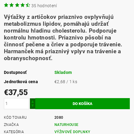
35 hodnotení
Výťažky z artičokov priaznivo ovplyvňujú
metabolizmus lipidov, pomáhajú udržať
normálnu hladinu cholesterolu. Podporuje
kontrolu hmotnosti. Priaznivo pôsobí na
činnosť pečene a čriev a podporuje trávenie.
Harmanček má priaznivý vplyv na trávenie a
obranyschopnosť.
Dostupnosť
Skladom
Jednotková cena
€2,68 / 1 ks
€37,55
KÓD TOVARU
2080
ZNAČKA
NATURHOUSE
KATEGÓRIA
VÝŽIVOVÉ DOPLNKY