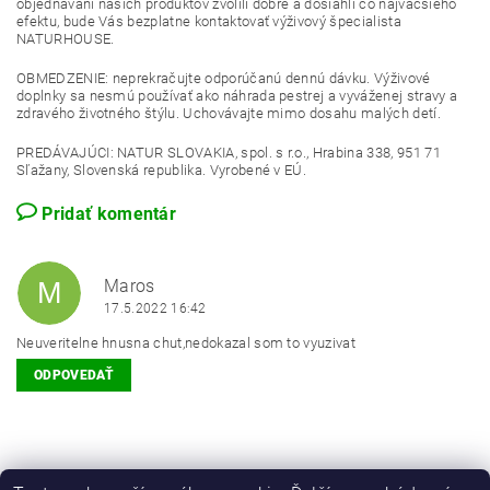
objednávaní našich produktov zvolili dobre a dosiahli čo najväčšieho
efektu, bude Vás bezplatne kontaktovať výživový špecialista
NATURHOUSE.
OBMEDZENIE: neprekračujte odporúčanú dennú dávku. Výživové
doplnky sa nesmú používať ako náhrada pestrej a vyváženej stravy a
zdravého životného štýlu. Uchovávajte mimo dosahu malých detí.
PREDÁVAJÚCI: NATUR SLOVAKIA, spol. s r.o., Hrabina 338, 951 71
Sľažany, Slovenská republika. Vyrobené v EÚ.
Pridať komentár
Maros
M
17.5.2022 16:42
Neuveritelne hnusna chut,nedokazal som to vyuzivat
ODPOVEDAŤ