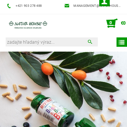
+421 903 278 488
MANAGEMENT@NATURHOUSE.SK
0
€0