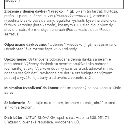
(dospelí)
Zloženie v dennej dávke (1 vrecko = 4 g):
L-karnitín tartrát, fruktóza,
prášok z plodu sušenej slivky (
Prunus domestica L.
), vitamín C
(kyselina L-askorbová), arómy, regulátor kyslosti: kyselina citrónová,
farbivo: karotény (beta-karotén), koenzým Q10, sladidlo: glykozidy
steviolu, extrakt z morských chaluch (Fucus vesiculosus/Fucus
serratus).
Odporúčané dávkovanie
: 1x denne 1 vrecúško (4 g), najlepšie ráno.
Obsah vrecúška rozmiešajte v 250 ml vody.
Upozornenie:
Ustanovená odporúčaná denná dávka sa nesmie
presiahnuť! Výživový doplnok sa nesmie používať ako náhrada
rozmanitej stravy! Výživové doplnky sa musia uskladňovať mimo
dosahu malých detí! Nevhodné pre deti! Nezabúdajte na význam
pestrej a vyváženej stravy a zdravého životného štýlu.
Minimálna trvanlivosť do konca:
dátum uvedený na boku obalu. Číslo
šarže:
Skladovanie:
Skladujte na suchom, temnom mieste, chráňte pred
slnkom a teplom.
Distribútor:
NATUR SLOVAKIA, spol. s r.o., Hrabina 338, 951 71
Sľažany, Slovenská republika. Vyrobené v EÚ.