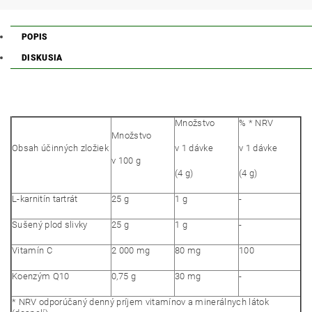
POPIS
DISKUSIA
Množstvo
% * NRV
Množstvo
Obsah účinných zložiek
v 1 dávke
v 1 dávke
v 100 g
(4 g)
(4 g)
L-karnitín tartrát
25 g
1 g
-
Sušený plod slivky
25 g
1 g
-
Vitamín C
2 000 mg
80 mg
100
Koenzým Q10
0,75 g
30 mg
-
* NRV odporúčaný denný príjem vitamínov a minerálnych látok