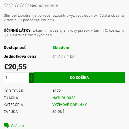
Neohodnotené
Slimbel Lipodren je vo vode rozpustný výživový doplnok. Vďaka obsahu
vitamínu C podporuje imunitu.
ÚČINNÉ LÁTKY:
L-karnitín, sušený slivkový prášok, vitamín C, koenzým
Q10, extrakt z morských rias.
Dostupnosť
Skladom
Jednotková cena
€1,47 / 1 ks
€20,55
KÓD TOVARU
1072
ZNAČKA
NATURHOUSE
KATEGÓRIA
VÝŽIVOVÉ DOPLNKY
ZÁRUKA
30 DNÍ
Otázka