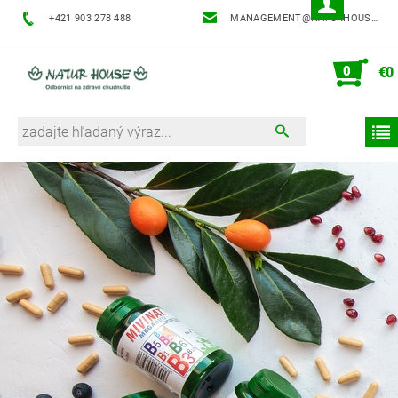
+421 903 278 488
MANAGEMENT@NATURHOUSE.SK
0
€0