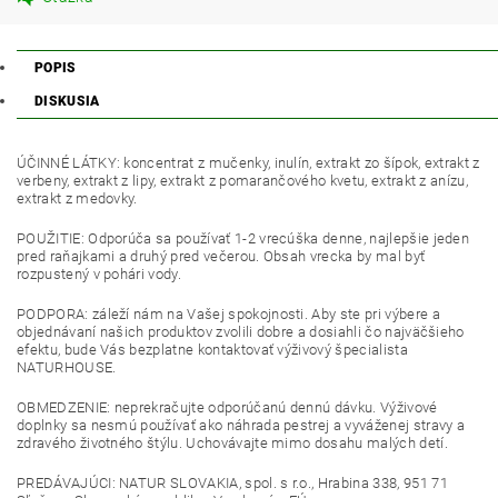
POPIS
DISKUSIA
ÚČINNÉ LÁTKY: koncentrat z mučenky, inulín, extrakt zo šípok, extrakt z
verbeny, extrakt z lipy, extrakt z pomarančového kvetu, extrakt z anízu,
extrakt z medovky.
POUŽITIE: Odporúča sa používať 1-2 vrecúška denne, najlepšie jeden
pred raňajkami a druhý pred večerou. Obsah vrecka by mal byť
rozpustený v pohári vody.
PODPORA: záleží nám na Vašej spokojnosti. Aby ste pri výbere a
objednávaní našich produktov zvolili dobre a dosiahli čo najväčšieho
efektu, bude Vás bezplatne kontaktovať výživový špecialista
NATURHOUSE.
OBMEDZENIE: neprekračujte odporúčanú dennú dávku. Výživové
doplnky sa nesmú používať ako náhrada pestrej a vyváženej stravy a
zdravého životného štýlu. Uchovávajte mimo dosahu malých detí.
PREDÁVAJÚCI: NATUR SLOVAKIA, spol. s r.o., Hrabina 338, 951 71