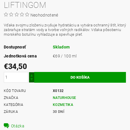
LIFTINGOM
Neohodnotené
Vďaka svojmu zloženiu zvyšuje hydratáciu a vytvára ochranný štít, ktorý
zabraňuje stratám vody a tvorbe voľných radikálov. Vďaka pôsobeniu
morského botulínu vyhladzuje a spevňuje pleť.
Dostupnosť
Skladom
Jednotková cena
€69 / 100 ml
€34,50
KÓD TOVARU
X0132
ZNAČKA
NATURHOUSE
KATEGÓRIA
KOZMETIKA
ZÁRUKA
30 DNÍ
Otázka