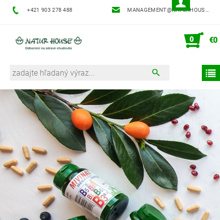
+421 903 278 488
MANAGEMENT@NATURHOUSE.SK
0
€0