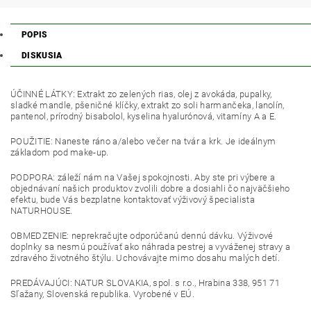
POPIS
DISKUSIA
ÚČINNÉ LÁTKY: Extrakt zo zelených rias, olej z avokáda, pupalky,
sladké mandle, pšeničné klíčky, extrakt zo soli harmančeka, lanolín,
pantenol, prírodný bisabolol, kyselina hyalurónová, vitamíny A a E.
POUŽITIE: Naneste ráno a/alebo večer na tvár a krk. Je ideálnym
základom pod make-up.
PODPORA: záleží nám na Vašej spokojnosti. Aby ste pri výbere a
objednávaní našich produktov zvolili dobre a dosiahli čo najväčšieho
efektu, bude Vás bezplatne kontaktovať výživový špecialista
NATURHOUSE.
OBMEDZENIE: neprekračujte odporúčanú dennú dávku. Výživové
doplnky sa nesmú používať ako náhrada pestrej a vyváženej stravy a
zdravého životného štýlu. Uchovávajte mimo dosahu malých detí.
PREDÁVAJÚCI: NATUR SLOVAKIA, spol. s r.o., Hrabina 338, 951 71
Sľažany, Slovenská republika. Vyrobené v EÚ.