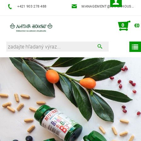
+421 903 278 488
MANAGEMENT@NATURHOUSE.SK
0
€0