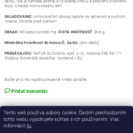
dávku. Nie je náhrada pestrej a vyváženej stravy a zdravého životného
štýlu. Ukladať mimo dosahu detí.
SKLADOVANIE
: Uchovávať pri izbovej teplote na vetranom a suchom
mieste. Chráňte pred svetlom.
OBSAH
: 60 kapsúl po 660 mg.
ČISTÁ HMOTNOSŤ
: 39,6 g
Minimálna trvanlivosť do konca/Č. šarže:
(dno obalu)
PREDÁVAJÚCI
: NATUR SLOVAKIA, spol. s r.o., Hrabina 338, 951 71
Sľažany, Slovenská republika. Vyrobené v EU.
Buďte prvý, kto napíše príspevok k tejto položke.
Pridať komentár
Tento web používa súbory cookie. Ďalším prechádzaním
tohto webu vyjadrujete súhlas s ich používaním. Viac
informácií
tu
.