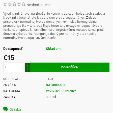
Neohodnotené
Vhodný pri: únave, na zlepšenie koncentrácie, pri bolestiach svalov a
kĺbov, pri väčšej strate krvi, pre seniorov a vegetariánov. Železo
prispieva k normálnej tvorbe červených krviniek a hemoglobínu,
prenosu kyslíka v tele, posilňuje imunitu a mozgové rozpoznávacie
funkcie, prispieva k normálnemu energetickému metabolizmu, proti
únave a vyčerpaniu. Mangán je dobrý pre normálny stav kostí a
normálny tvorbu spojivových tkanív.
Dostupnosť
Skladom
€15
KÓD TOVARU
1408
ZNAČKA
NATURHOUSE
KATEGÓRIA
VÝŽIVOVÉ DOPLNKY
ZÁRUKA
30 DNÍ
Otázka