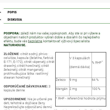
POPIS
DISKUSIA
PODPORA:
záleží nám na vašej spokojnosti. Aby ste si pri výbere a
objednaní našich produktov vybrali dobre a dosiahli čo najlepšieho
efektu, bude vás
bezplatne
kontaktovať výživový špecialista
NATURHOUSE.
ZLOŽENIE
: citrát sodný, plnivo:
celulóza, kapsula (želatína, farbivá:
V 3 kapsulách
E-171, E-172), citrát vápenatý, citrát
*
% RHP
draselný, citrát horečnatý, citrát
(denná dávka)
železnatý, citrát manganatý,
protihrudkujúca látka: rastlinný
stearan horečnatý
Železo
9 mg
64 %
ODPORÚČANÉ DÁVKOVANIE:
3
Mangán
2 mg
100 %
kapsule denne
* RHP - referenčná hodnota príjmu
UPOZORNENIE
: Nie je určené pre
deti, tehotné a dojčiace ženy.
Neprekračujte odporúčanú dennú