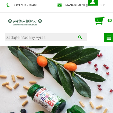
+421 903 278 488
MANAGEMENT@NATURHOUSE.SK
0
€0