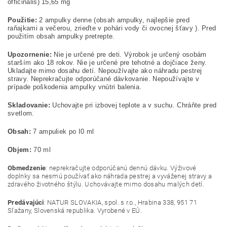
officinalis) 15,65 mg
Použit
ie:
2 ampulky denne (obsah ampulky, najlepšie pred
raňajkami a večerou, zrieďte v pohári vody či ovocn
ej
šťavy ). Pred
použitím obsah ampulky pretrepte.
Upozorn
e
n
ie
:
Nie je určené pre deti. Výrobok je určený osobám
starším ako 18 rokov. Nie je určené pre tehotné a dojčiace ženy.
Ukladajte mimo dosahu detí. Nepoužívajte ako náhradu pestrej
stravy. Neprekračujte odporúčané dávkovanie. Nepoužívajte v
prípade poškodenia ampulky vnútri balen
ia
.
Skladov
a
n
ie
:
Uchovajte pri izbovej teplote a v suchu. Chráňte pred
sv
e
tlom.
Obsah:
7 ampuliek po I0 ml
Objem:
70 ml
Obmedzenie
: neprekračujte odporúčanú dennú dávku. Výživové
doplnky sa nesmú používať ako náhrada pestrej a vyváženej stravy a
zdravého životného štýlu. Uchovávajte mimo dosahu malých detí.
Predávajúci
: NATUR SLOVAKIA, spol. s r.o., Hrabina 338, 951 71
Sľažany, Slovenská republika. Vyrobené v EÚ.