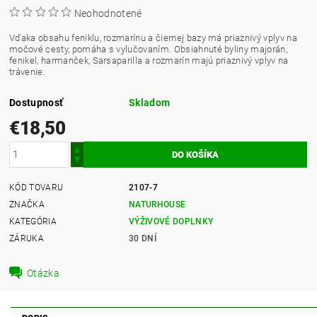
Neohodnotené
Vďaka obsahu feniklu, rozmarínu a čiernej bazy má priaznivý vplyv na
močové cesty, pomáha s vylučovaním. Obsiahnuté byliny majorán,
fenikel, harmanček, Sarsaparilla a rozmarín majú priaznivý vplyv na
trávenie.
Dostupnosť
Skladom
€18,50
KÓD TOVARU
2107-7
ZNAČKA
NATURHOUSE
KATEGÓRIA
VÝŽIVOVÉ DOPLNKY
ZÁRUKA
30 DNÍ
Otázka