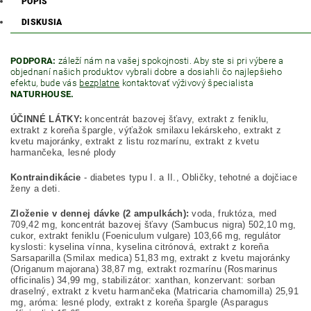
POPIS
DISKUSIA
PODPORA:
záleží nám na vašej spokojnosti. Aby ste si pri výbere a
objednaní našich produktov vybrali dobre a dosiahli čo najlepšieho
efektu, bude vás
bezplatne
kontaktovať výživový špecialista
NATURHOUSE.
ÚČINNÉ LÁTKY:
koncentrát bazovej šťavy, extrakt z feniklu,
extrakt z koreňa špargle, výťažok smilaxu lekárskeho, extrakt z
kvetu majoránky, extrakt z listu rozmarínu, extrakt z kvetu
harmančeka, lesné plody
Kontraindikácie
- diabetes typu I. a II., Obličky, tehotné a dojčiace
ženy a deti.
Zloženie v dennej dávke (2 ampulkách):
voda, fruktóza, med
709,42 mg, koncentrát bazovej šťavy (Sambucus nigra) 502,10 mg,
cukor, extrakt feniklu (Foeniculum vulgare) 103,66 mg, regulátor
kyslosti: kyselina vínna, kyselina citrónová, extrakt z koreňa
Sarsaparilla (Smilax medica) 51,83 mg, extrakt z kvetu majoránky
(Origanum majorana) 38,87 mg, extrakt rozmarínu (Rosmarinus
officinalis) 34,99 mg, stabilizátor: xanthan, konzervant: sorban
draselný, extrakt z kvetu harmančeka (Matricaria chamomilla) 25,91
mg, aróma: lesné plody, extrakt z koreňa špargle (Asparagus