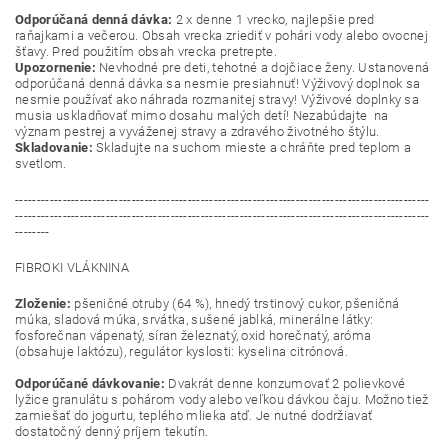
Odporúčaná denná dávka:
2 x denne 1 vrecko, najlepšie pred
raňajkami a večerou. Obsah vrecka zriediť v pohári vody alebo ovocnej
šťavy. Pred použitím obsah vrecka pretrepte.
Upozornenie:
Nevhodné pre deti, tehotné a dojčiace ženy. Ustanovená
odporúčaná denná dávka sa nesmie presiahnuť! Výživový doplnok sa
nesmie používať ako náhrada rozmanitej stravy! Výživové doplnky sa
musia uskladňovať mimo dosahu malých detí! Nezabúdajte na
význam pestrej a vyváženej stravy a zdravého životného štýlu.
Skladovanie:
Skladujte na suchom mieste a chráňte pred teplom a
svetlom.
------------------------------------------------------------------------------------------------
------------------------------------------------------------------------------------------------
--------
FIBROKI VLÁKNINA
Zloženie:
pšeničné otruby (64 %), hnedý trstinový cukor, pšeničná
múka, sladová múka, srvátka, sušené jablká, minerálne látky:
fosforečnan vápenatý, síran železnatý, oxid horečnatý, aróma
(obsahuje laktózu), regulátor kyslosti: kyselina citrónová.
Odporúčané dávkovanie:
Dvakrát denne konzumovať 2 polievkové
lyžice granulátu s pohárom vody alebo veľkou dávkou čaju. Možno tiež
zamiešať do jogurtu, teplého mlieka atď. Je nutné dodržiavať
dostatočný denný príjem tekutín.