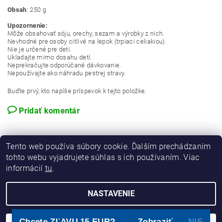
Obsah
: 250 g
Upozornenie:
Môže obsahovať sóju, orechy, sezam a výrobky z nich.
Nevhodné pre osoby citlivé na lepok (trpiaci celiakiou).
Nie je určené pre deti.
Ukladajte mimo dosahu detí.
Neprekračujte odporúčané dávkovanie.
Nepoužívajte ako náhradu pestrej stravy.
Buďte prvý, kto napíše príspevok k tejto položke.
Pridať komentár
Tento web používa súbory cookie. Ďalším prechádzaním
tohto webu vyjadrujete súhlas s ich používaním. Viac
informácií
tu
.
NASTAVENIE
2026 © E-shop NATURHOUSE, všetky práva vyhradené
Chcete ZĽAVU 15 EUR?
Zobraziť​
NIE