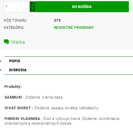
KÓD TOVARU
275
KATEGÓRIA
REDUKČNÉ PROGRAMY
Otázka
POPIS
DISKUSIA
Produkty
:
SAMBUKI
- Zloženie: čierna baza.
VIVAT DIGEST -
Zloženie: papája, srvátka, laktobacily.
FIBROKI VLÁKNINA
- Čistí a vyživuje črevá. Zloženie: kombinácia
stráviteľných a nestráviteľných zložiek.