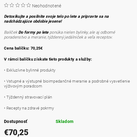
Neohodnotené
Detoxikujte a posilnite svoje telo po lete a pripravte sa na
nadchádzajúce obdobie jesene!
Balíček
Do formy po lete
ponúka nielen bylinky, ale aj odborné
poradenstvo a meranie, týždenný jedálniček a veľa receptov.
Cena balíčku: 70,25€
V rámci balíčku získate tieto produkty a služby:
• Exkluzívne bylinné produkty
• Vstupné a výstupné bioimpedančné meranie a podrobné vysvetlenie
výživovým poradcom
• Týždenný stravovací plán
• Recepty na zdravé pokrmy
Dostupnosť
Skladom
€70,25