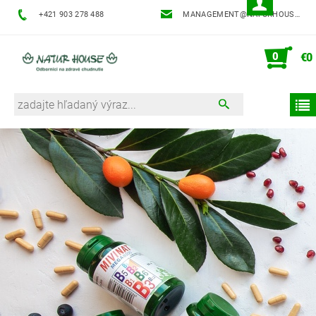
+421 903 278 488
MANAGEMENT@NATURHOUSE.SK
0
€0