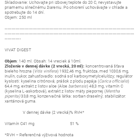
Skladovanie: Uchovajte pri izbovej teplote do 20 C, nevystavujte
priamemu slnečnému žiareniu. Po otvorení uchovávajte v chlade a
spotrebujte do 14 dní.
Objem: 250 ml
------------------------------------------------------------------------------------------------
------------------------------------------------------------------------------------------------
------------
VIVAT DIGEST
Objem
: 140 ml. Obsah: 14 vreciek á 10ml.
Zloženie v dennej dávke (2 vrecká, 20 ml):
koncentrovaná šťava
bieleho hrozna (
Vitis vinifera
) 1932,46 mg, fruktóza, med 1030,6 mg,
inulín, cukor, zahusťovadlo: sodná soľ karboxymetylcelulózy; regulátor
kyslosti: kyselina citrónová; prášok z plodu papája (
Carica officialis
)
64,4 mg, extrakt z listov aloe (Aloe
barbensis
) 48,3 mg, vitamín C
(kyselina L-askorbová), extrakt z listov mäty piepornej (
Mentha
piperita)
33,8 mg, konzervačná látka: sorban draselný; stabilizátor:
xantánová guma.
V dennej dávke (2 vrecká)
% RVH*
Vitamín C
41 mg
51 %
*RVH – Referenčná výživová hodnota