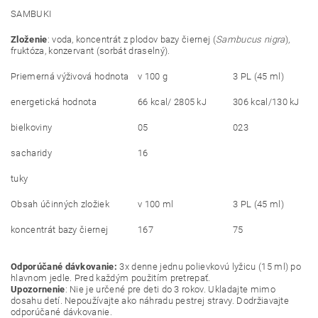
SAMBUKI
Zloženie
: voda, koncentrát z plodov bazy čiernej (
Sambucus nigra
),
fruktóza, konzervant (sorbát draselný).
Priemerná výživová hodnota
v 100 g
3 PL (
45 ml)
energetická hodnota
66 kcal/ 2805 kJ
306 kcal/130 kJ
bielkoviny
05
023
sacharidy
16
tuky
Obsah účinných zložiek
v 100 ml
3 PL (4
5 ml)
koncentrát bazy čiernej
167
75
Odporúčané dávkovanie:
3x denne jednu polievkovú lyžicu (15 ml) po
hlavnom jedle. Pred každým použitím pretrepať.
Upozornenie
: Nie je určené pre deti do 3 rokov. Ukladajte mimo
dosahu detí. Nepoužívajte ako náhradu pestrej stravy. Dodržiavajte
odporúčané dávkovanie.