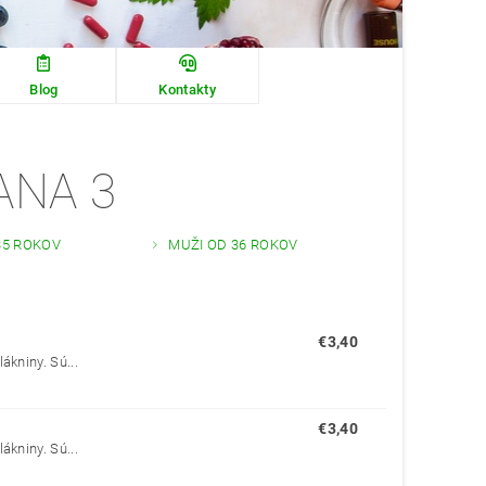
Blog
Kontakty
ANA 3
35 ROKOV
MUŽI OD 36 ROKOV
€3,40
ákniny. Sú...
€3,40
ákniny. Sú...