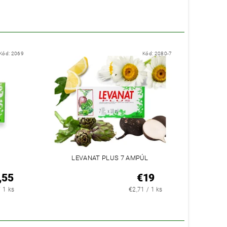
Kód:
2069
Kód:
2080-7
LEVANAT PLUS 7 AMPÚL
,55
€19
/ 1 ks
€2,71 / 1 ks