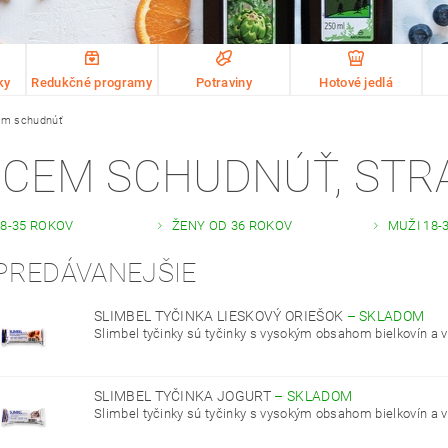
ky
Redukčné programy
Potraviny
Hotové jedlá
m schudnúť
CEM SCHUDNÚŤ
, STR
18-35 ROKOV
ŽENY OD 36 ROKOV
MUŽI 18-
PREDÁVANEJŠIE
SLIMBEL TYČINKA LIESKOVÝ ORIEŠOK
–
SKLADOM
Slimbel tyčinky sú tyčinky s vysokým obsahom bielkovín a vl
SLIMBEL TYČINKA JOGURT
–
SKLADOM
Slimbel tyčinky sú tyčinky s vysokým obsahom bielkovín a vl