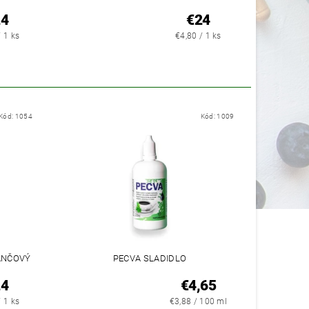
24
€24
/ 1 ks
€4,80 / 1 ks
Kód:
1054
Kód:
1009
ANČOVÝ
PECVA SLADIDLO
24
€4,65
/ 1 ks
€3,88 / 100 ml