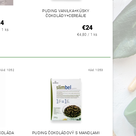
PUDING VANILKA+KÚSKY
ČOKOLÁDY+CEREÁLIE
24
€24
/ 1 ks
€4,80 / 1 ks
Kód:
1052
Kód:
1053
KOLÁDA
PUDING ČOKOLÁDOVÝ S MANDĽAMI