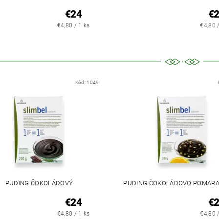
€24
€
€4,80 / 1 ks
€4,80 
Kód:
1049
PUDING ČOKOLÁDOVÝ
PUDING ČOKOLÁDOVO POMAR
€24
€
€4,80 / 1 ks
€4,80 