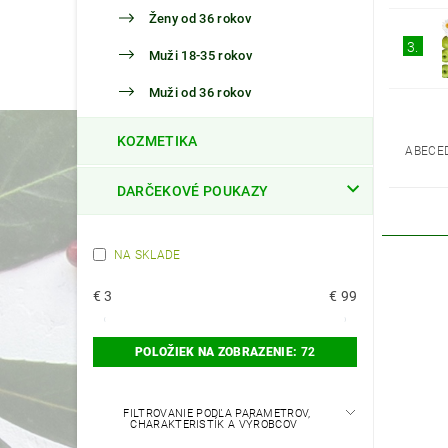
Ženy od 36 rokov
3.
Muži 18-35 rokov
Muži od 36 rokov
KOZMETIKA
ABECE
DARČEKOVÉ POUKAZY
NA SKLADE
€
3
€
99
POLOŽIEK NA ZOBRAZENIE:
72
FILTROVANIE PODĽA PARAMETROV,
CHARAKTERISTÍK A VÝROBCOV