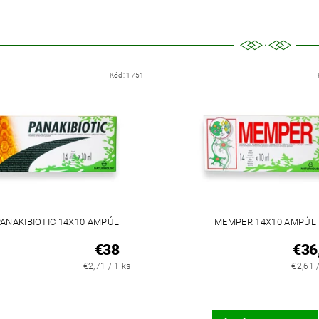
Kód:
1751
ANAKIBIOTIC 14X10 AMPÚL
MEMPER 14X10 AMPÚL
€38
€36
€2,71 / 1 ks
€2,61 