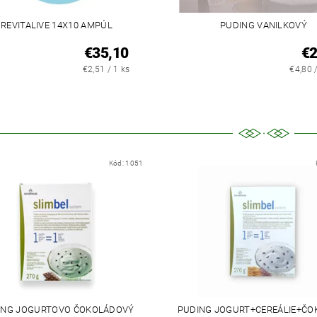
REVITALIVE 14X10 AMPÚL
PUDING VANILKOVÝ
€35,10
€
€2,51 / 1 ks
€4,80 
Kód:
1051
ING JOGURTOVO ČOKOLÁDOVÝ
PUDING JOGURT+CEREÁLIE+ČO