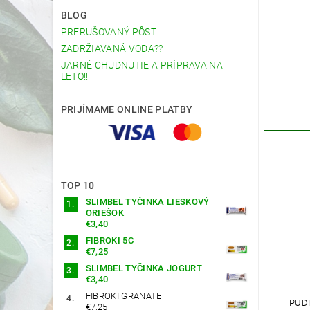
BLOG
PRERUŠOVANÝ PÔST
ZADRŽIAVANÁ VODA??
JARNÉ CHUDNUTIE A PRÍPRAVA NA
LETO!!
PRIJÍMAME ONLINE PLATBY
TOP 10
SLIMBEL TYČINKA LIESKOVÝ
ORIEŠOK
€3,40
FIBROKI 5C
€7,25
SLIMBEL TYČINKA JOGURT
€3,40
FIBROKI GRANATE
PUD
€7,25