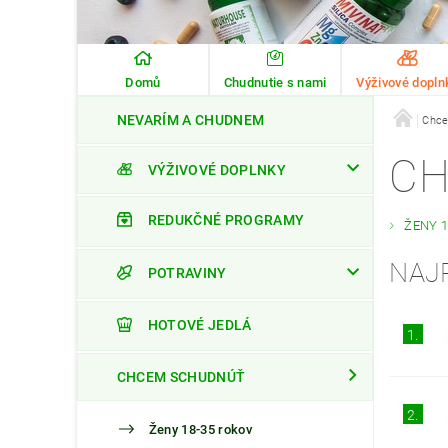
Domů
Chudnutie s nami
Výživové dopln
NEVARÍM A CHUDNEM
Chce
CH
VÝŽIVOVÉ DOPLNKY
REDUKČNÉ PROGRAMY
ŽENY 
NAJ
POTRAVINY
HOTOVÉ JEDLÁ
1.
CHCEM SCHUDNÚŤ
2.
Ženy 18-35 rokov