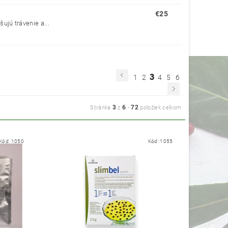
€25
ujú trávenie a...
3
1
2
4
5
6
3
6
72
Stránka
z
-
položiek celkom
Kód:
1050
Kód:
1055