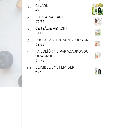
CINARKI
€25
KURČA NA KARÍ
€7,75
CEREÁLIE FIBROKI
€11,05
LOSOS V CITRÓNOVEJ OMÁČKE
€8,65
KNEDLÍČKY S PARADAJKOVOU
OMÁČKOU
€7,75
SLIMBEL SYSTEM DEP
€25