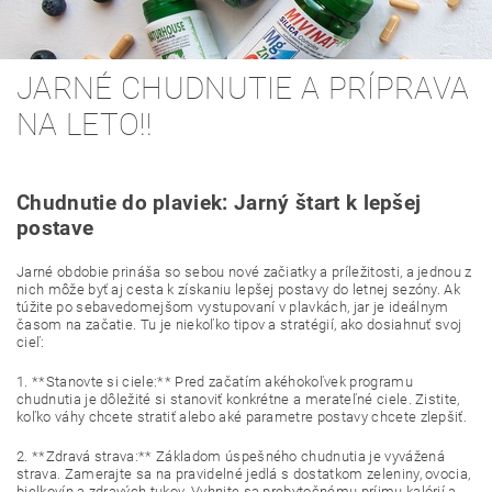
JARNÉ CHUDNUTIE A PRÍPRAVA
NA LETO!!
Chudnutie do plaviek: Jarný štart k lepšej
postave
Jarné obdobie prináša so sebou nové začiatky a príležitosti, a jednou z
nich môže byť aj cesta k získaniu lepšej postavy do letnej sezóny. Ak
túžite po sebavedomejšom vystupovaní v plavkách, jar je ideálnym
časom na začatie. Tu je niekoľko tipov a stratégií, ako dosiahnuť svoj
cieľ:
1. **Stanovte si ciele:** Pred začatím akéhokoľvek programu
chudnutia je dôležité si stanoviť konkrétne a merateľné ciele. Zistite,
koľko váhy chcete stratiť alebo aké parametre postavy chcete zlepšiť.
2. **Zdravá strava:** Základom úspešného chudnutia je vyvážená
strava. Zamerajte sa na pravidelné jedlá s dostatkom zeleniny, ovocia,
bielkovín a zdravých tukov. Vyhnite sa prebytočnému príjmu kalórií a