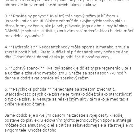
obmedzte konzumáciu nezdravých tukov a cukrov.
3. **Pravidelný pohyb:** Kvalitný tréningový režim je kľúčom k
úspechu pri chudnutí. Skúste zahrnúť do svojho týždenného plánu
rôzne formy cvičenia, ako je beh, plávanie, joga alebo silový tréning.
Dôležité je vybrať si aktivitu, ktorá vám robí radosť a ktorú budete môcť
pravidelne vykonávať.
4. **Hydratácia:** Nedostatok vody môže spomaliť metabolizmus a
zhoršiť pocit hladu. Preto je dôležité piť dostatok vody počas celého
dňa. Odporúčaná denná dávka je približne 8 pohárov vody.
5. **Zdravý spánok:** Kvalitný spánok je dôležitý pre regeneráciu tela
a udržanie zdravého metabolizmu. Snažte sa spať aspoň 7-8 hodín
denne a dodržiavať pravidelný spánkový režim.
6. **Psychická pohoda:** Nenechajte sa stresom znechutiť.
Starostlivosť o psychické zdravie je rovnako dôležitá ako starostlivosť
o fyzické zdravie. Venujte sa relaxačným aktivitám ako je meditácia,
cvičenie alebo čítanie.
Jarné obdobie je skvelým časom na začatie svojej cesty k lepšej
postave do plaviek. Sledovaním týchto jednoduchých tipov a stratégií
môžete dosiahnuť svoj cieľ a cítiť sa sebavedomejšie a šťastnejšie vo
svojom tele. Choďte do toho!