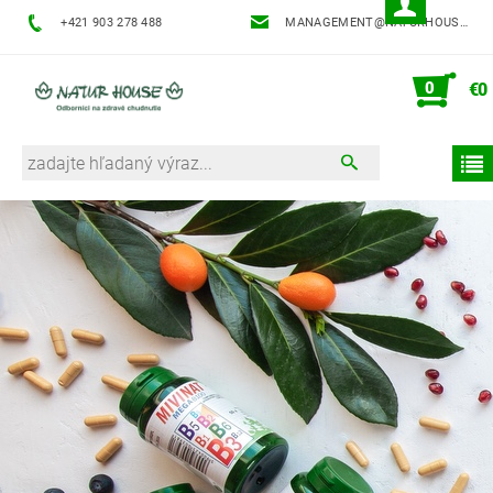
+421 903 278 488
MANAGEMENT@NATURHOUSE.SK
0
€0