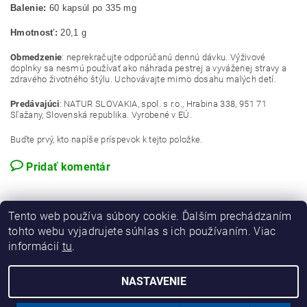
Balen
ie
:
60 kapsúl po 335 mg
Hmotnos
ť
:
20,1 g
Obmedzenie
: neprekračujte odporúčanú dennú dávku. Výživové
doplnky sa nesmú používať ako náhrada pestrej a vyváženej stravy a
zdravého životného štýlu. Uchovávajte mimo dosahu malých detí.
Predávajúci
: NATUR SLOVAKIA, spol. s r.o., Hrabina 338, 951 71
Sľažany, Slovenská republika. Vyrobené v EÚ.
Buďte prvý, kto napíše príspevok k tejto položke.
Pridať komentár
Tento web používa súbory cookie. Ďalším prechádzaním
tohto webu vyjadrujete súhlas s ich používaním. Viac
informácií
tu
.
NASTAVENIE
2026 © E-shop NATURHOUSE, všetky práva vyhradené