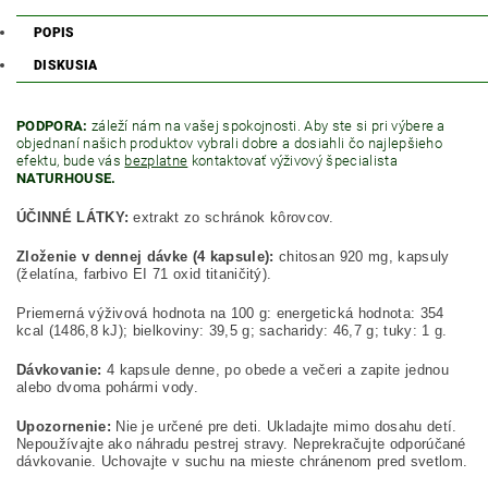
POPIS
DISKUSIA
PODPORA:
záleží nám na vašej spokojnosti. Aby ste si pri výbere a
objednaní našich produktov vybrali dobre a dosiahli čo najlepšieho
efektu, bude vás
bezplatne
kontaktovať výživový špecialista
NATURHOUSE.
ÚČINNÉ LÁTKY:
extrakt zo schránok
kôrovcov
.
Z
ložen
ie
v dennej dávke (4 kapsule):
chitosan 920 mg, kapsuly
(želatína, farbivo EI 71 oxid titaničitý).
Pr
ieme
rná výživová hodnota na 100 g: energetická hodnota: 354
kcal (1486,8 kJ); bielkoviny: 39,5 g; sacharidy: 46,7 g; tuky: 1 g.
Dávkova
n
ie
:
4 kapsule denne, po obede a večeri a zapite jednou
alebo dvoma pohármi vody.
Upozorn
e
n
ie
:
Nie je určené pre deti. Ukladajte mimo dosahu detí.
Nepoužívajte ako náhradu pestrej stravy. Neprekračujte odporúčané
dávkovanie. Uchovajte v suchu na mieste chránenom pred sv
e
tlom.