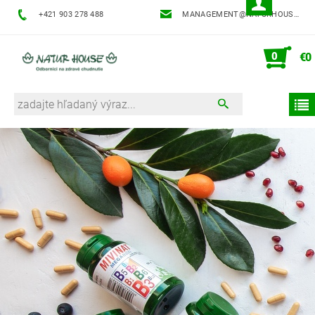
+421 903 278 488
MANAGEMENT@NATURHOUSE.SK
0
€0