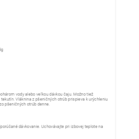
5g
pohárom vody alebo veľkou dávkou čaju. Možno tiež
tekutín. Vláknina z pšeničných otrúb prispieva k urýchleniu
 zo pšeničných otrúb denn
e
.
dporúčané dávkovanie. Uchovávajte pri izbovej teplote na