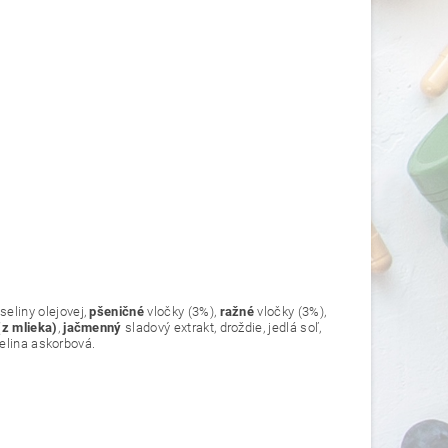
eliny olejovej,
pšeničné
vločky (3%),
ražné
vločky (3%),
(z mlieka)
,
jačmenný
sladový extrakt, droždie, jedlá soľ,
elina askorbová.