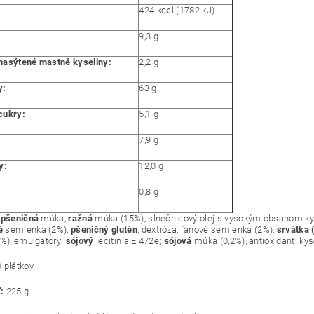
424 kcal (1782 kJ)
9,3 g
asýtené mastné kyseliny:
2,2 g
y:
63 g
cukry:
5,1 g
:
7,9 g
y:
12,0 g
0,8 g
:
pšeničná
múka,
ražná
múka (15%), slnečnicový olej s vysokým obsahom kys
é
semienka (2%),
pšeničný glutén
, dextróza, ľanové semienka (2%),
srvátka 
2%), emulgátory:
sójový
lecitín a E 472e;
sójová
múka (0,2%), antioxidant: kys
 plátkov
ť:
225 g