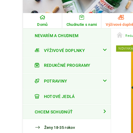
Domů
Chudnutie s nami
Výživové dopln
NEVARÍM A CHUDNEM
Redu
NOVINK
VÝŽIVOVÉ DOPLNKY
REDUKČNÉ PROGRAMY
POTRAVINY
HOTOVÉ JEDLÁ
CHCEM SCHUDNÚŤ
Ženy 18-35 rokov