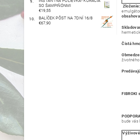
INSTANTNÁ POLIEVKA- KURACIA
SO ŠAMPIŇÓNMI
Zloženie
€19,55
emulgátor:
obsahovať
BALÍČEK PÔST NA 7DNÍ 16/8
€67,90
Skladova
hermetick
Čistá hm
Obmedze
životného
Predávajú
FIBROKI 
PODPORA
bude vás 
Výživové