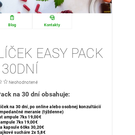
Blog
Kontakty
LÍČEK EASY PACK
 30DNÍ
Neohodnotené
ack na 30 dní obsahuje:
iček na 30 dní, po online alebo osobnej konzultácií
impedančné meranie (týždenne)
t ampule 7ks 19,00€
r ampule 7ks 19,00€
a kapsule 60ks 30,20€
ajkové sucháre 2x 5,8€