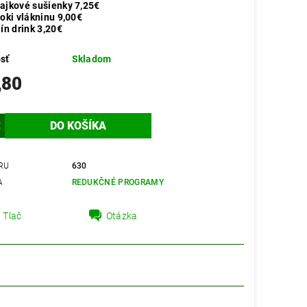
ajkové sušienky 7,25€
roki vlákninu 9,00€
lín drink 3,20€
sť
Skladom
,80
RU
630
A
REDUKČNÉ PROGRAMY
Tlač
Otázka