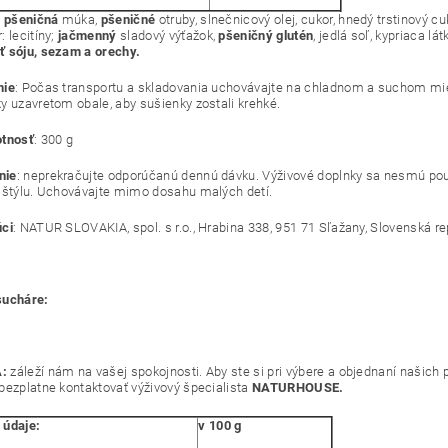
:
pšeničná
múka,
pšeničné
otruby, slnečnicový olej, cukor, hnedý trstinový cu
 lecitíny;
jačmenný
sladový výťažok,
pšeničný
glutén
, jedlá soľ, kypriaca l
 sóju, sezam a orechy.
nie
: Počas transportu a skladovania uchovávajte na chladnom a suchom mie
y uzavretom obale, aby sušienky zostali k
r
ehké.
otnosť
: 300
g
nie
: neprekračujte odporúčanú dennú dávku. Výživové doplnky sa nesmú použ
 štýlu. Uchovávajte mimo dosahu malých detí.
ci
: NATUR SLOVAKIA, spol. s r.o., Hrabina 338, 951 71 Sľažany, Slovenská re
sucháre:
:
záleží nám na vašej spokojnosti. Aby ste si pri výbere a objednaní našich p
bezplatne kontaktovať výživový špecialista
NATURHOUSE.
 údaje:
v 100 g